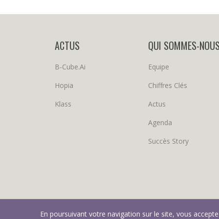
ACTUS
QUI SOMMES-NOU
B-Cube.ai
Equipe
Hopia
Chiffres Clés
Klass
Actus
Agenda
Succès Story
En poursuivant votre navigation sur le site, vous accepte