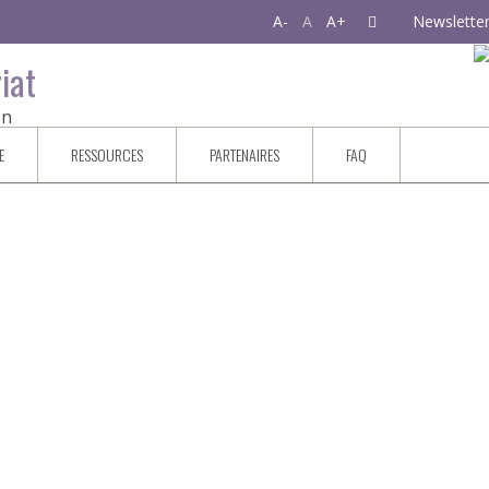
A-
A
A+
Newslette
iat
on
E
RESSOURCES
PARTENAIRES
FAQ