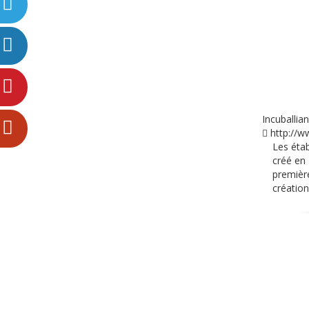
Incuballia
http://ww
Les éta
créé en 
première
création