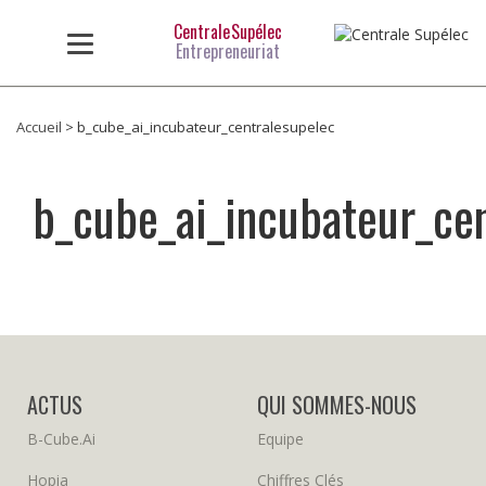
Aller au contenu principal
Centrale Supélec
Entrepreneuriat
Accueil
>
b_cube_ai_incubateur_centralesupelec
Vous êtes ici
b_cube_ai_incubateur_ce
ACTUS
QUI SOMMES-NOUS
B-Cube.ai
Equipe
Hopia
Chiffres Clés