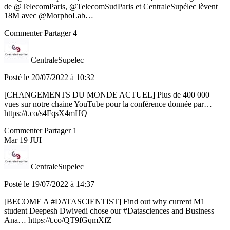
de @TelecomParis, @TelecomSudParis et CentraleSupélec lèvent
18M avec @MorphoLab…
Commenter
Partager
4
CentraleSupelec
Posté le 20/07/2022 à 10:32
[CHANGEMENTS DU MONDE ACTUEL] Plus de 400 000
vues sur notre chaine YouTube pour la conférence donnée par…
https://t.co/s4FqsX4mHQ
Commenter
Partager
1
Mar
19
JUI
CentraleSupelec
Posté le 19/07/2022 à 14:37
[BECOME A #DATASCIENTIST] Find out why current M1
student Deepesh Dwivedi chose our #Datasciences and Business
Ana… https://t.co/QT9fGqmXfZ