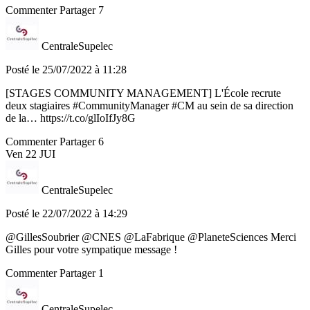
Commenter
Partager
7
CentraleSupelec
Posté le 25/07/2022 à 11:28
[STAGES COMMUNITY MANAGEMENT] L'École recrute
deux stagiaires #CommunityManager #CM au sein de sa direction
de la… https://t.co/glIoIfJy8G
Commenter
Partager
6
Ven
22
JUI
CentraleSupelec
Posté le 22/07/2022 à 14:29
@GillesSoubrier @CNES @LaFabrique @PlaneteSciences Merci
Gilles pour votre sympatique message !
Commenter
Partager
1
CentraleSupelec